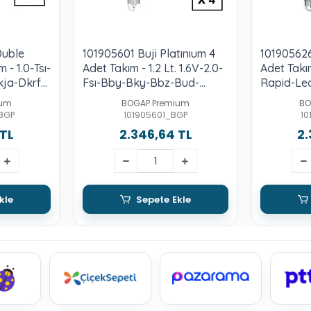
Duble
101905601 Buji Platınıum 4
101905626
m - 1.0-Tsı-
Adet Takım - 1.2 Lt. 1.6V-2.0-
Adet Takı
kja-Dkrf-
Fsı-Bby-Bky-Bbz-Bud-
Rapid-Le
yvb-
Cgpa-Cgpb-Blr-Bvy-Bvz
Ibiza-Cord
ium
BOGAP Premium
BO
-Cpvb
Lt.-Tsı-C
BGP
101905601_BGP
10
Caxa
 TL
2.346,64 TL
2.
kle
Sepete Ekle