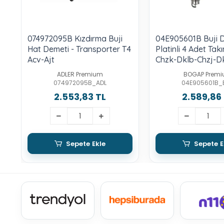
074972095B Kızdırma Buji
04E905601B Buji 
Hat Demeti - Transporter T4
Platinli 4 Adet Takı
Acv-Ajt
Chzk-Dklb-Chzj-D
Cjzb-Cyva-Cjza-C
ADLER Premium
BOGAP Prem
Cmba-Cpva-Cxsa
074972095B_ADL
04E905601B_
2.553,83 TL
2.589,86
Sepete Ekle
Sepete E