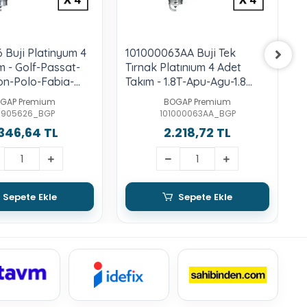
 Buji Platinyum 4
101000063AA Buji Tek
0
m - Golf-Passat-
Tırnak Platınıum 4 Adet
S
on-Polo-Fabia-
Takım - 1.8T-Apu-Agu-1.8
I
oba-Ye-1.2 Lt.-1.4
Lt.-2.0-Tfsı-Cdaa-Cdab-
GAP Premium
BOGAP Premium
thd-Cbzb-Bmy-Blg-
Bzb-Cdha-Cabb-Cdhb
1905626_BGP
101000063AA_BGP
346,64 TL
2.218,72 TL
Sepete Ekle
Sepete Ekle