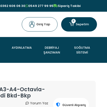
0362 606 06 30
0549 277 99 95
Sipariş Takibi
0
Giriş Yap
Sepetim
AYDINLATMA
DEBRİYAJ
SOĞUTMA
ŞANZIMAN
SİSTEMİ
- A3-A4-Octavia-
Tdi Bkd-Bkp
Yorum Yaz
Güvenli Alışveriş