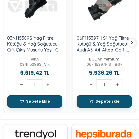
03N115389S Yağ Filtre
06F115397H S1 Yağ Filtre
Kütüğü & Yağ Soğutucu
Kütüğü & Yağ Soğutucu -
Çift Çıkış Müşürlü Yeşil-Gri
Audi A3-A4-Altea-Golf-
- Audi A6-2.0-Tdı-Cnha-
Jetta-Leon-Octavia-
VIKA
BOGAP Premium
15-18-Touareg-3.0-Tdı-
Passat-2.0-Bwa-Axx-Bpy
03N115389S_VIK
06F115397H S1_BGP
Crca-Porsche-Cayenne-
6.619,42 TL
5.936,26 TL
Panamera-Macan
Sepete Ekle
Sepete Ekle