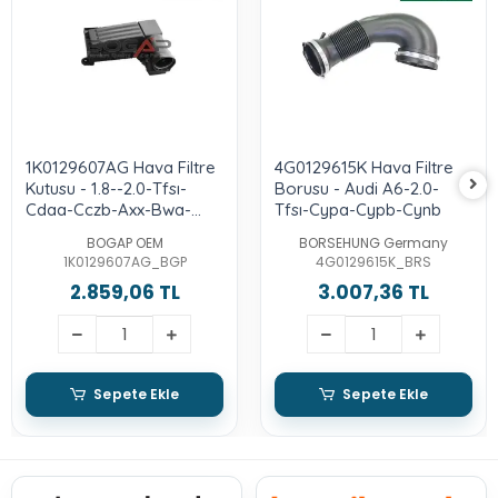
1K0129607AG Hava Filtre
4G0129615K Hava Filtre
Kutusu - 1.8--2.0-Tfsı-
Borusu - Audi A6-2.0-
Cdaa-Cczb-Axx-Bwa-
Tfsı-Cypa-Cypb-Cynb
Cawb-Axx-Bpy-Cbfa-
BOGAP OEM
BORSEHUNG Germany
Ccta-Ccza
1K0129607AG_BGP
4G0129615K_BRS
2.859,06 TL
3.007,36 TL
Sepete Ekle
Sepete Ekle