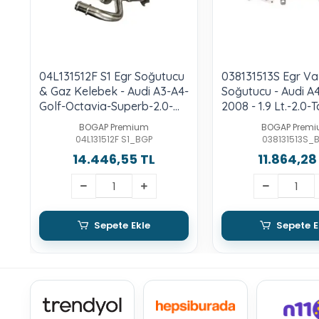
04L131512F S1 Egr Soğutucu
038131513S Egr Val
& Gaz Kelebek - Audi A3-A4-
Soğutucu - Audi A
Golf-Octavia-Superb-2.0-
2008 - 1.9 Lt.-2.0-
Tdı-Crbc-Crlb-Crua-Dbga-
Brb-Bpw
BOGAP Premium
BOGAP Prem
Dcya-Deja
04L131512F S1_BGP
038131513S_
14.446,55 TL
11.864,28
Sepete Ekle
Sepete E