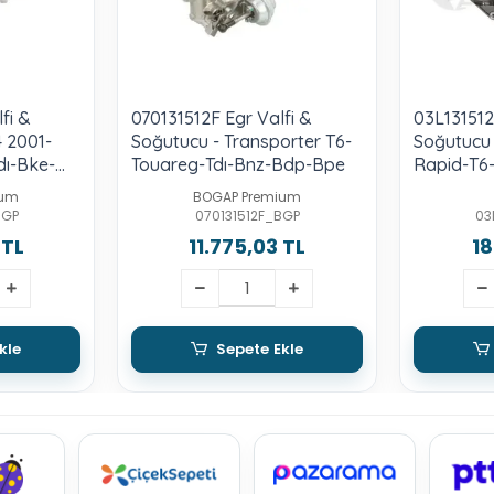
fi &
070131512F Egr Valfi &
03L131512
4 2001-
Soğutucu - Transporter T6-
Soğutucu 
Tdı-Bke-
Touareg-Tdı-Bnz-Bdp-Bpe
Rapid-T6-1
Caaa-Ca
ium
BOGAP Premium
BGP
070131512F_BGP
03
 TL
11.775,03 TL
18
kle
Sepete Ekle