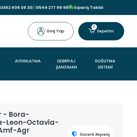
0362 606 06 30
0549 277 99 95
Sipariş Takibi
0
Giriş Yap
Sepetim
AYDINLATMA
DEBRİYAJ
SOĞUTMA
ŞANZIMAN
SİSTEMİ
r - Bora-
a-Leon-Octavia-
.-Amf-Agr
Güvenli Alışveriş