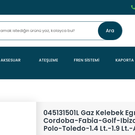
Ara
AKSESUAR
ATEŞLEME
FREN SİSTEMİ
KAPORTA
045131501L Gaz Kelebek Eg
Cordoba-Fabia-Golf-Ibiz
Polo-Toledo-1.4 Lt.-1.9 Lt