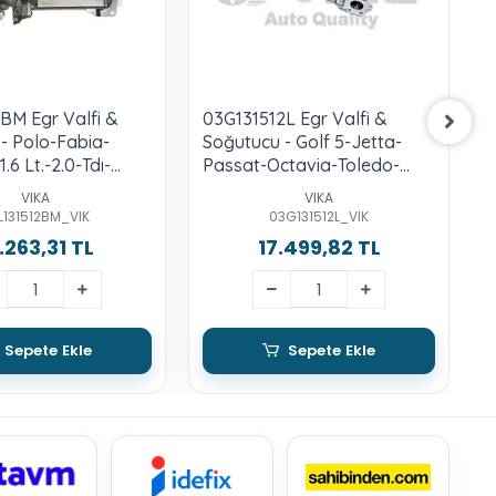
BM Egr Valfi &
03G131512L Egr Valfi &
0
- Polo-Fabia-
Soğutucu - Golf 5-Jetta-
G
.6 Lt.-2.0-Tdı-
Passat-Octavia-Toledo-
A
ab-Caac-Cayb
Leon-A3-2.0-Tdı-Bkd-Bkp
VIKA
VIKA
L131512BM_VIK
03G131512L_VIK
.263,31 TL
17.499,82 TL
Sepete Ekle
Sepete Ekle