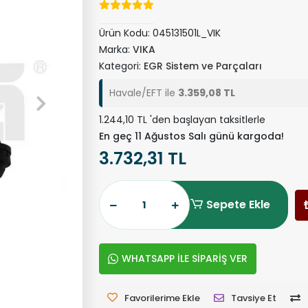
Ürün Kodu:
045131501L_VIK
Marka:
VIKA
Kategori:
EGR Sistem ve Parçaları
Havale/EFT ile
3.359,08 TL
1.244,10 TL 'den başlayan taksitlerle
En geç 11 Ağustos Salı günü kargoda!
3.732,31 TL
Sepete Ekle
WHATSAPP İLE SİPARİŞ VER
Favorilerime Ekle
Tavsiye Et