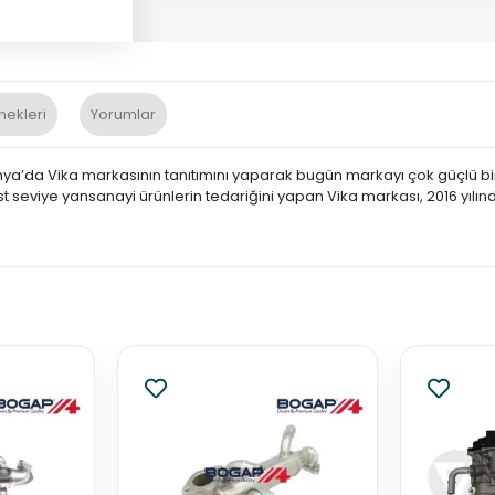
nekleri
Yorumlar
nya’da Vika markasının tanıtımını yaparak bugün markayı çok güçlü bir 
st seviye yansanayi ürünlerin tedariğini yapan Vika markası, 2016 yılın