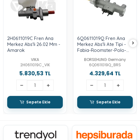
2H0611019C Fren Ana
6Q0611019Q Fren Ana
Merkez Abs'li 26.02 Mm -
Merkez Abs'li Ate Tipi -
Amarok
Fabia-Roomster-Polo-
Ibiza-Cordoba
VIKA
BORSEHUNG Germany
2H0611019C_VIK
6Q0611019Q_BRS
5.830,53 TL
4.329,64 TL
Sepete Ekle
Sepete Ekle