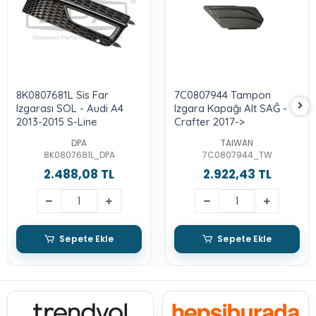
8K0807681L Sis Far
7C0807944 Tampon
Izgarası SOL - Audi A4
Izgara Kapağı Alt SAĞ -
2013-2015 S-Line
Crafter 2017->
DPA
TAIWAN
8K0807681L_DPA
7C0807944_TW
2.488,08 TL
2.922,43 TL
Sepete Ekle
Sepete Ekle