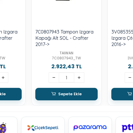
 Izgara
7C0807943 Tampon Izgara
3V085355
rafter
Kapağı Alt SOL - Crafter
Izgara Çı
2017->
2016->
TAIWAN
_TW
7C0807943_TW
3V
 TL
2.922,43 TL
2
kle
Sepete Ekle