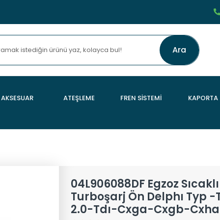
Ara
AKSESUAR
ATEŞLEME
FREN SİSTEMİ
KAPORTA
04L906088DF Egzoz Sıcaklı
Turboşarj Ön Delphı Typ -
2.0-Tdı-Cxga-Cxgb-Cxh