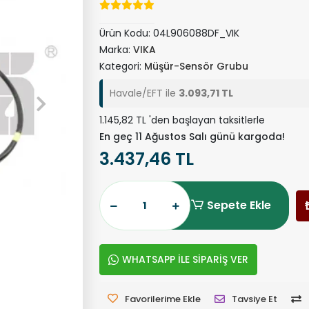
Ürün Kodu:
04L906088DF_VIK
Marka:
VIKA
Kategori:
Müşür-Sensör Grubu
Havale/EFT ile
3.093,71 TL
1.145,82 TL 'den başlayan taksitlerle
En geç 11 Ağustos Salı günü kargoda!
3.437,46 TL
Sepete Ekle
WHATSAPP İLE SİPARİŞ VER
Favorilerime Ekle
Tavsiye Et