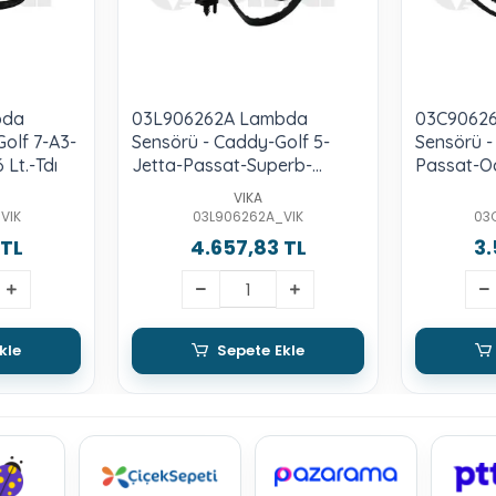
bda
03L906262A Lambda
03C9062
Golf 7-A3-
Sensörü - Caddy-Golf 5-
Sensörü -
 Lt.-Tdı
Jetta-Passat-Superb-
Passat-O
Octavia-A3-1.6 Lt.-Tdı-Cayc-
1.6 Lt.-F
VIKA
D-E
VIK
03L906262A_VIK
03
 TL
4.657,83 TL
3.
kle
Sepete Ekle