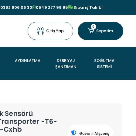
0362 606 06 30
0549 277 99 95
Sipariş Takibi
0
Giriş Yap
Sepetim
AYDINLATMA
DEBRİYAJ
SOĞUTMA
ŞANZIMAN
SİSTEMİ
k Sensörü
Transporter -T6-
a-Cxhb
Güvenli Alışveriş