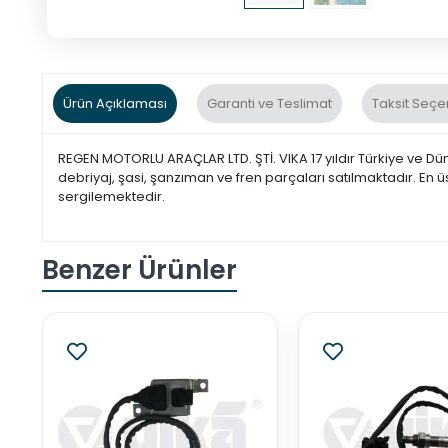
Ürün Açıklaması
Garanti ve Teslimat
Taksit Seçe
REGEN MOTORLU ARAÇLAR LTD. ŞTİ. VIKA 17 yıldır Türkiye ve Dü
debriyaj, şasi, şanzıman ve fren parçaları satılmaktadır. En ü
sergilemektedir.
Benzer Ürünler