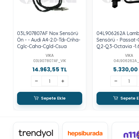
03L907807AF Nox Sensörü
04L906262A Lam
Ön - - Audi A4-2.0-Tdı-Cnha-
Sensörü - Passat-
Cglc-Caha-Cgld-Csua
Q2-Q3-Octavia -1.6
VIKA
VIKA
03L907807AF_VIK
04L906262A_
14.963,55 TL
5.330,00
Sepete Ekle
Sepete E