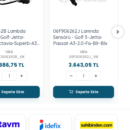
62B Lambda
06F906262J Lamnda
 Golf-Jetta-
Sensörü - Golf 5-Jetta-
S
ctavia-Superb-A3-
Passat-A3-2.0-Fsı-Blr-Blx
2
sı-Bag-Bkg
VIKA
VIKA
C906262B_VIK
06F906262J_VIK
586,75 TL
3.643,05 TL
Sepete Ekle
Sepete Ekle