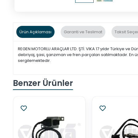
Ürün Açıklaması
Garanti ve Teslimat
Taksit Seçe
REGEN MOTORLU ARAÇLAR LTD. ŞTİ. VIKA 17 yıldır Türkiye ve Dü
debriyaj, şasi, şanzıman ve fren parçaları satılmaktadır. En ü
sergilemektedir.
Benzer Ürünler