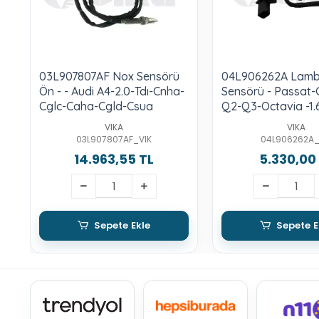
03L907807AF Nox Sensörü
04L906262A Lam
Ön - - Audi A4-2.0-Tdı-Cnha-
Sensörü - Passat-
Cglc-Caha-Cgld-Csua
Q2-Q3-Octavia -1.6
VIKA
VIKA
03L907807AF_VIK
04L906262A_
14.963,55 TL
5.330,00
Sepete Ekle
Sepete E