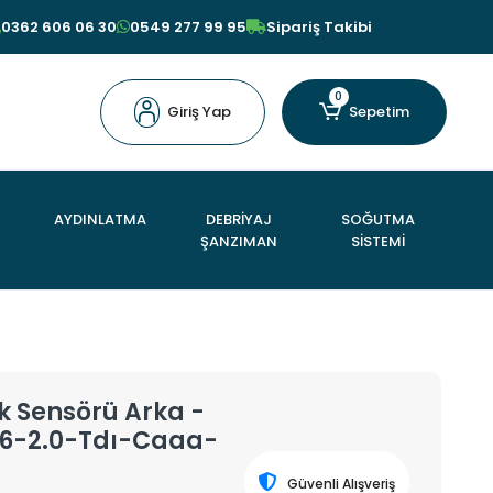
0362 606 06 30
0549 277 99 95
Sipariş Takibi
0
Giriş Yap
Sepetim
AYDINLATMA
DEBRİYAJ
SOĞUTMA
ŞANZIMAN
SİSTEMİ
k Sensörü Arka -
 T6-2.0-Tdı-Caaa-
Güvenli Alışveriş