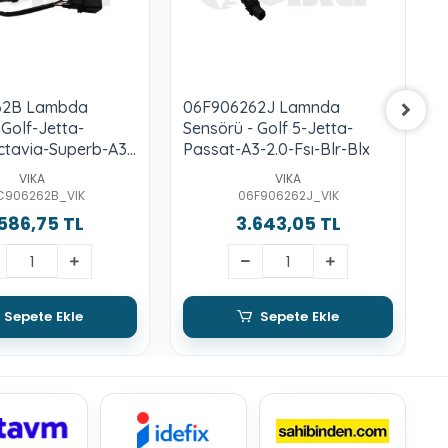
62B Lambda
06F906262J Lamnda
 Golf-Jetta-
Sensörü - Golf 5-Jetta-
S
ctavia-Superb-A3-
Passat-A3-2.0-Fsı-Blr-Blx
2
sı-Bag-Bkg
VIKA
VIKA
C906262B_VIK
06F906262J_VIK
586,75 TL
3.643,05 TL
Sepete Ekle
Sepete Ekle