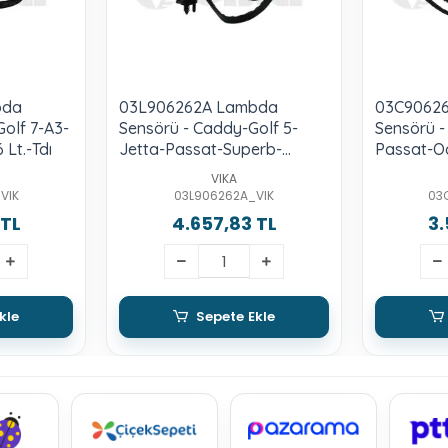
bda
03L906262A Lambda
03C9062
Golf 7-A3-
Sensörü - Caddy-Golf 5-
Sensörü -
 Lt.-Tdı
Jetta-Passat-Superb-
Passat-O
Octavia-A3-1.6 Lt.-Tdı-Cayc-
1.6 Lt.-F
VIKA
D-E
VIK
03L906262A_VIK
03
 TL
4.657,83 TL
3.
kle
Sepete Ekle