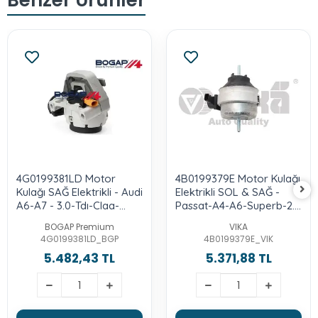
4G0199381LD Motor
4B0199379E Motor Kulağı
Kulağı SAĞ Elektrikli - Audi
Elektrikli SOL & SAĞ -
A6-A7 - 3.0-Tdı-Claa-
Passat-A4-A6-Superb-2.5
Clab-Ctcb-Czvd-Ctcc-
Lt.-Afb-Akn
BOGAP Premium
VIKA
Czvb
4G0199381LD_BGP
4B0199379E_VIK
5.482,43 TL
5.371,88 TL