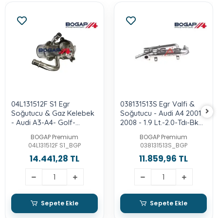
04L131512F S1 Egr
038131513S Egr Valfi &
Soğutucu & Gaz Kelebek
Soğutucu - Audi A4 2001-
- Audi A3-A4- Golf-
2008 - 1.9 Lt.-2.0-Tdı-Bke-
Octavia-Superb-2.0-Tdı-
Brb-Bpw
BOGAP Premium
BOGAP Premium
Crbc-Crlb-Crua-Dbga-
04L131512F S1_BGP
038131513S_BGP
Dcya-Deja
14.441,28 TL
11.859,96 TL
Sepete Ekle
Sepete Ekle