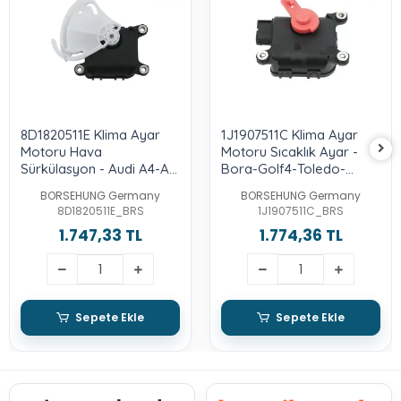
8D1820511E Klima Ayar
1J1907511C Klima Ayar
Motoru Hava
Motoru Sıcaklık Ayar -
Sürkülasyon - Audi A4-A4
Bora-Golf4-Toledo-
Quattro-Rs4-Passat
Leon-Octavia-A3-Tt
BORSEHUNG Germany
BORSEHUNG Germany
1997-2005 - Superb
8D1820511E_BRS
1J1907511C_BRS
2002-2008
1.747,33 TL
1.774,36 TL
Sepete Ekle
Sepete Ekle