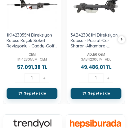
1K1423055M Direksiyon
3AB423061M Direksiyon
Kutusu Küçük Soket
Kutusu - Passat-Cc-
Revizyonlu - Caddy-Golf
Sharan-Alhambra-
5-Jetta-Passat-Octavia-
Tiguan-Touran -Q3-Leon
OEM
ADLER OEM
A3-Toledo-Leon
1K1423055M_OEM
3AB423061M_ADL
57.091,38 TL
49.486,01 TL
Sepete Ekle
Sepete Ekle