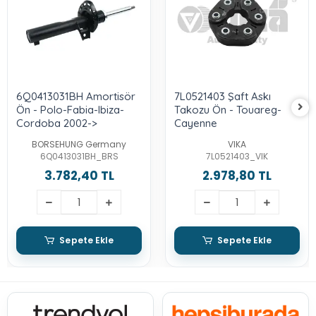
6Q0413031BH Amortisör
7L0521403 Şaft Askı
Ön - Polo-Fabia-Ibiza-
Takozu Ön - Touareg-
Cordoba 2002->
Cayenne
BORSEHUNG Germany
VIKA
6Q0413031BH_BRS
7L0521403_VIK
3.782,40 TL
2.978,80 TL
Sepete Ekle
Sepete Ekle