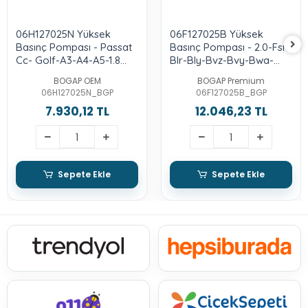
06H127025N Yüksek
06F127025B Yüksek
Basınç Pompası - Passat
Basınç Pompası - 2.0-Fsı-
Cc- Golf-A3-A4-A5-1.8
Blr-Bly-Bvz-Bvy-Bwa-
Lt.-2.0-Tfsı-Cdaa-Cdab-
Bpj-Cdlh
BOGAP OEM
BOGAP Premium
Bzb
06H127025N_BGP
06F127025B_BGP
7.930,12 TL
12.046,23 TL
Sepete Ekle
Sepete Ekle