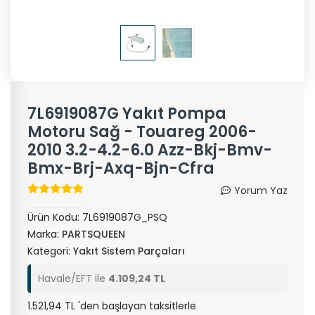
7L6919087G Yakıt Pompa
Motoru Sağ - Touareg 2006-
2010 3.2-4.2-6.0 Azz-Bkj-Bmv-
Bmx-Brj-Axq-Bjn-Cfra
Yorum Yaz
Ürün Kodu:
7L6919087G_PSQ
Marka:
PARTSQUEEN
Kategori:
Yakıt Sistem Parçaları
Havale/EFT ile
4.109,24 TL
1.521,94 TL 'den başlayan taksitlerle