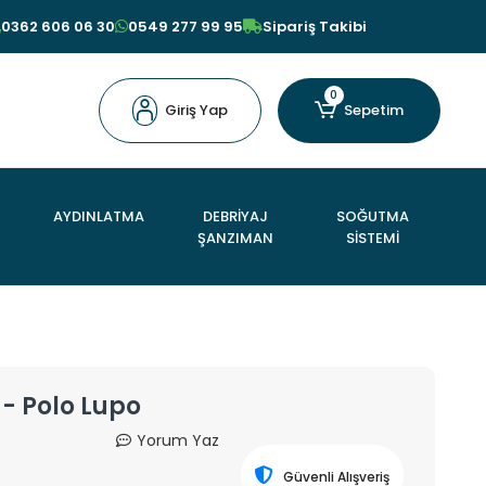
0362 606 06 30
0549 277 99 95
Sipariş Takibi
0
Giriş Yap
Sepetim
AYDINLATMA
DEBRİYAJ
SOĞUTMA
ŞANZIMAN
SİSTEMİ
- Polo Lupo
Yorum Yaz
Güvenli Alışveriş