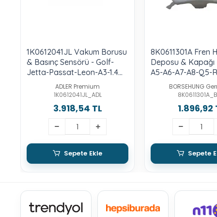
1K0612041JL Vakum Borusu
8K0611301A Fren H
& Basınç Sensörü - Golf-
Deposu & Kapağı -
Jetta-Passat-Leon-A3-1.4
A5-A6-A7-A8-Q5-R
Lt.-Tsı-Caxa
Rs6-Rs7
ADLER Premium
BORSEHUNG Ge
1K0612041JL_ADL
8K0611301A_
3.918,54 TL
1.896,92 
Sepete Ekle
Sepete E