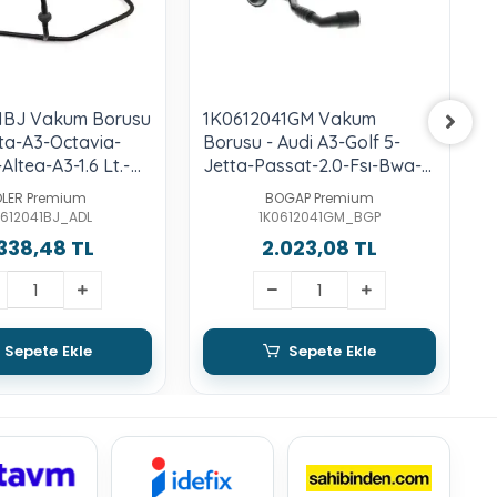
1BJ Vakum Borusu
1K0612041GM Vakum
1
tta-A3-Octavia-
Borusu - Audi A3-Golf 5-
-
Altea-A3-1.6 Lt.-
Jetta-Passat-2.0-Fsı-Bwa-
T
Bsf -Otomatik-
Cdlc-Axx
A
DLER Premium
BOGAP Premium
0612041BJ_ADL
1K0612041GM_BGP
338,48 TL
2.023,08 TL
Sepete Ekle
Sepete Ekle