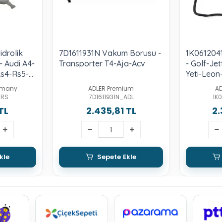
idrolik
7D1611931N Vakum Borusu -
1K061204
 Audi A4-
Transporter T4-Aja-Acv
- Golf-Je
s4-Rs5-
Yeti-Leon-
Bgu-Bse-
rmany
ADLER Premium
A
BRS
7D1611931N_ADL
1K
TL
2.435,81 TL
2.
kle
Sepete Ekle