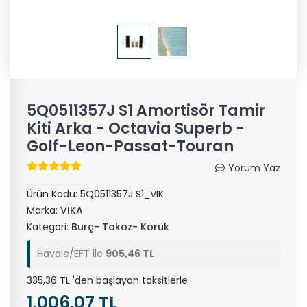
5Q0511357J S1 Amortisör Tamir
Kiti Arka - Octavia Superb -
Golf-Leon-Passat-Touran
Yorum Yaz
Ürün Kodu:
5Q0511357J S1_VIK
Marka:
VIKA
Kategori:
Burç- Takoz- Körük
Havale/EFT ile
905,46 TL
335,36 TL 'den başlayan taksitlerle
1.006,07 TL