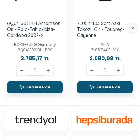
6Q0413031BH Amortisör
7L0521403 Şaft Askı
Ön - Polo-Fabia-Ibiza-
Takozu Ön - Touareg-
Cordoba 2002->
Cayenne
BORSEHUNG Germany
VIKA
6Q0413031BH_BRS
7L0521403_VIK
3.785,17 TL
2.980,98 TL
Sepete Ekle
Sepete Ekle