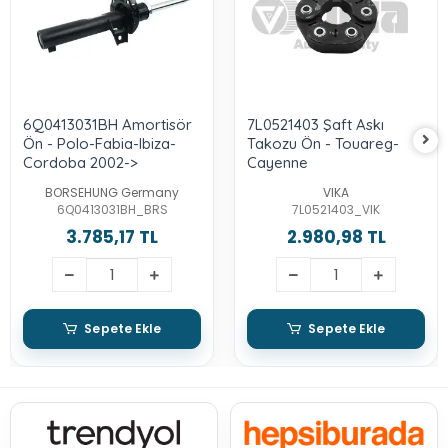
6Q0413031BH Amortisör
7L0521403 Şaft Askı
Ön - Polo-Fabia-Ibiza-
Takozu Ön - Touareg-
Cordoba 2002->
Cayenne
BORSEHUNG Germany
VIKA
6Q0413031BH_BRS
7L0521403_VIK
3.785,17 TL
2.980,98 TL
Sepete Ekle
Sepete Ekle