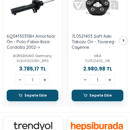
6Q0413031BH Amortisör
7L0521403 Şaft Askı
Ön - Polo-Fabia-Ibiza-
Takozu Ön - Touareg-
Cordoba 2002->
Cayenne
BORSEHUNG Germany
VIKA
6Q0413031BH_BRS
7L0521403_VIK
3.785,17 TL
2.980,98 TL
Sepete Ekle
Sepete Ekle