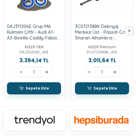
0AJ311206E Grup Mili
3C0721388K Debriyaj
Rulmanı Çiftli - Audi A1-
Merkezi Üst - Passat-Cc-
A3-Beetle-Caddy-Fabia-
Sharan-Alhambra-
Ibiza-Golf-Jetta-Leon-
Tiguan-Q3
ADLER OEM
ADLER Premium
Octavia-Passat-Polo-
0AJ311206E_ADL
3C0721388K_ADL
Toledo-Yeti
3.394,14 TL
3.011,64 TL
Sepete Ekle
Sepete Ekle