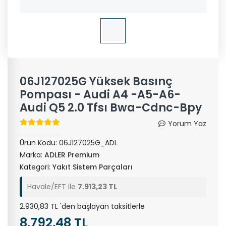
06J127025G Yüksek Basınç
Pompası - Audi A4 -A5-A6-
Audi Q5 2.0 Tfsı Bwa-Cdnc-Bpy
Yorum Yaz
Ürün Kodu:
06J127025G_ADL
Marka:
ADLER Premium
Kategori:
Yakıt Sistem Parçaları
Havale/EFT ile
7.913,23 TL
2.930,83 TL 'den başlayan taksitlerle
8.792,48 TL