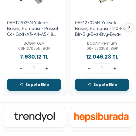
06H127025N Yüksek
06F127025B Yüksek
Basınç Pompası - Passat
Basınç Pompası - 2.0-Fsı-
Cc- Golf-A3-A4-A5-1.8
Blr-Bly-Bvz-Bvy-Bwa-
Lt.-2.0-Tfsı-Cdaa-Cdab-
Bpj-Cdlh
BOGAP OEM
BOGAP Premium
Bzb
06H127025N_BGP
06F127025B_BGP
7.930,12 TL
12.046,23 TL
Sepete Ekle
Sepete Ekle