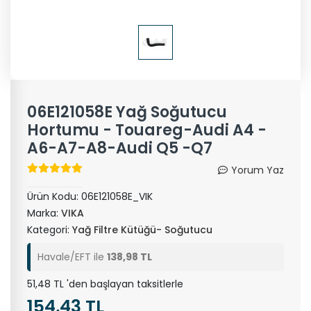
06E121058E Yağ Soğutucu
Hortumu - Touareg-Audi A4 -
A6-A7-A8-Audi Q5 -Q7
Yorum Yaz
Ürün Kodu:
06E121058E_VIK
Marka:
VIKA
Kategori:
Yağ Filtre Kütüğü- Soğutucu
Havale/EFT ile
138,98 TL
51,48 TL 'den başlayan taksitlerle
154,43 TL