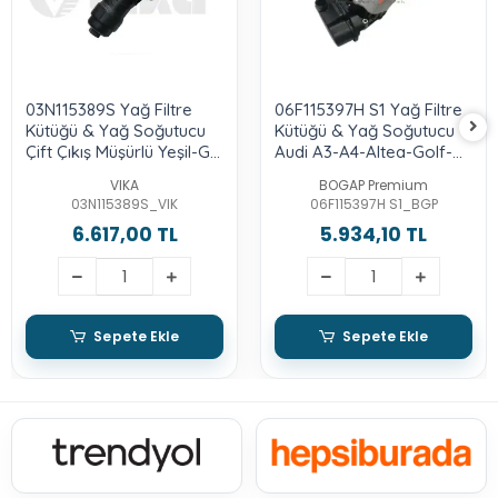
03N115389S Yağ Filtre
06F115397H S1 Yağ Filtre
Kütüğü & Yağ Soğutucu
Kütüğü & Yağ Soğutucu -
Çift Çıkış Müşürlü Yeşil-Gri
Audi A3-A4-Altea-Golf-
- Audi A6-2.0-Tdı-Cnha-
Jetta-Leon-Octavia-
VIKA
BOGAP Premium
15-18-Touareg-3.0-Tdı-
Passat-2.0-Bwa-Axx-Bpy
03N115389S_VIK
06F115397H S1_BGP
Crca-Porsche-Cayenne-
6.617,00 TL
5.934,10 TL
Panamera-Macan
Sepete Ekle
Sepete Ekle