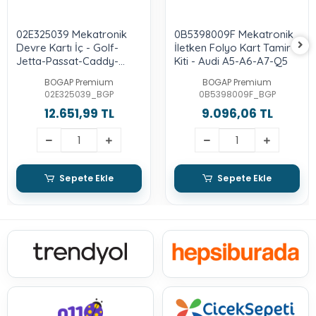
02E325039 Mekatronik
0B5398009F Mekatronik
Devre Kartı İç - Golf-
İletken Folyo Kart Tamir
Jetta-Passat-Caddy-
Kiti - Audi A5-A6-A7-Q5
Octavia-Toledo-Leon-
BOGAP Premium
BOGAP Premium
Yeti-A3
02E325039_BGP
0B5398009F_BGP
12.651,99 TL
9.096,06 TL
Sepete Ekle
Sepete Ekle