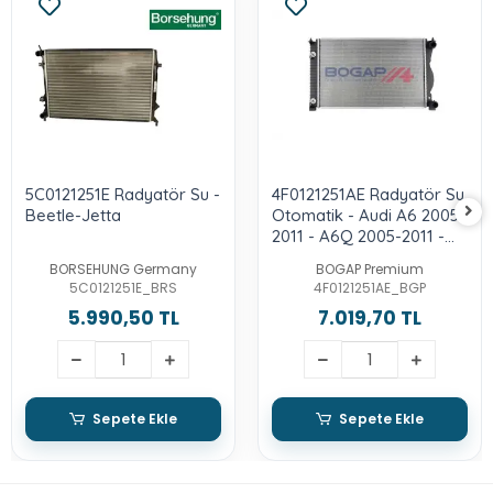
5C0121251E Radyatör Su -
4F0121251AE Radyatör Su
Beetle-Jetta
Otomatik - Audi A6 2005-
2011 - A6Q 2005-2011 -
2.0-Tdı-Bre-Blb-Brf
BORSEHUNG Germany
BOGAP Premium
5C0121251E_BRS
4F0121251AE_BGP
5.990,50 TL
7.019,70 TL
Sepete Ekle
Sepete Ekle