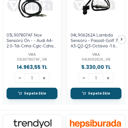
03L907807AF Nox
04L906262A Lambda
Sensörü Ön - - Audi A4-
Sensörü - Passat-Golf 7-
2.0-Tdı-Cnha-Cglc-Caha-
A3-Q2-Q3-Octavia -1.6
Cgld-Csua
Lt.-Tdı
VIKA
VIKA
03L907807AF_VIK
04L906262A_VIK
14.963,55 TL
5.330,00 TL
Sepete Ekle
Sepete Ekle