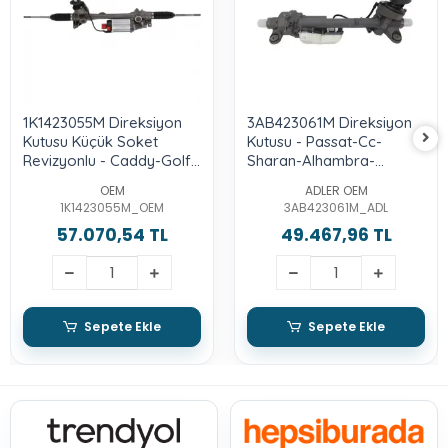
1K1423055M Direksiyon
3AB423061M Direksiyon
Kutusu Küçük Soket
Kutusu - Passat-Cc-
Revizyonlu - Caddy-Golf
Sharan-Alhambra-
5-Jetta-Passat-Octavia-
Tiguan-Touran -Q3-Leon
OEM
ADLER OEM
A3-Toledo-Leon
1K1423055M_OEM
3AB423061M_ADL
57.070,54 TL
49.467,96 TL
Sepete Ekle
Sepete Ekle