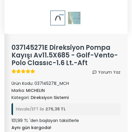
037145271E Direksiyon Pompa
Kayışı Av11.5X685 - Golf-Vento-
Polo Classıc-1.6 Lt.-Aft
Yorum Yaz
Ürün Kodu:
037145271E_MCH
Marka:
MICHELIN
Kategori:
Direksiyon Sistemi
Havale/EFT ile
275,36 TL
101,99 TL 'den başlayan taksitlerle
Aynı gün kargoda!